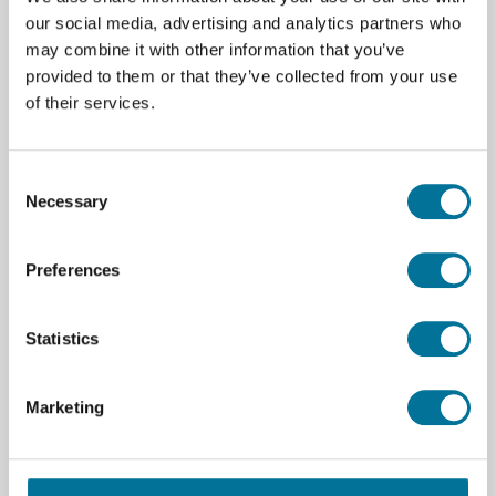
our social media, advertising and analytics partners who
may combine it with other information that you’ve
provided to them or that they’ve collected from your use
Zum Warenkorb hinzufügen
of their services.
Consent
Necessary
Selection
Seite drucken
Preferences
Beschreibung
Euromex SZ.1719 Preparat Musca domestica,
Statistics
Stubenfliege, Flügel, w.m. (10 Stück pro Schachtel)
Marketing