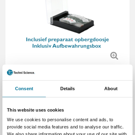
Mikroskop-Präparat der Hausfliege, Flügel, geeignet
für Biologie und Mikroskopie. 10 Stück in einer
Packung für detaillierte Beobachtungen.
Consent
Details
About
Weiterlesen
This website uses cookies
Artikelnummer
: 108792
We use cookies to personalise content and ads, to
57,60 €
inkl. MwSt.
provide social media features and to analyse our traffic.
We also share information about your use of our site with