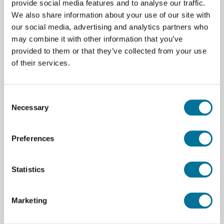
provide social media features and to analyse our traffic.
We also share information about your use of our site with
our social media, advertising and analytics partners who
may combine it with other information that you’ve
provided to them or that they’ve collected from your use
of their services.
Seite drucken
Beschreibung
Consent
Küvetten für das UV-Spektrometer. SPRT-UV-VIS
Necessary
Selection
Preferences
Spezifikationen
Marke
Vernier
Statistics
Zubehör Vernier-Sensor
Go Direct®
SpectroVis®
Marketing