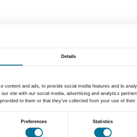
le Spin-Downs, Mikrofilter-Zelltrennungen und Zellpelletierung.
Details
e content and ads, to provide social media features and to analy
 our site with our social media, advertising and analytics partn
 provided to them or that they’ve collected from your use of their
Preferences
Statistics