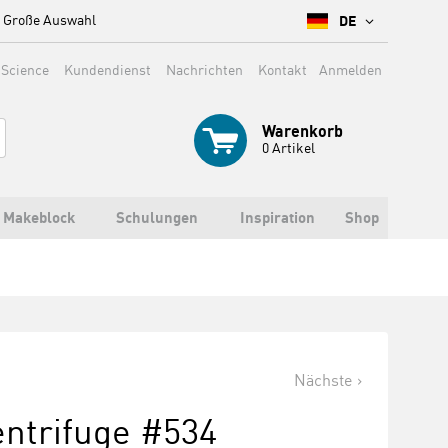
Große Auswahl
DE
 Science
Kundendienst
Nachrichten
Kontakt
Anmelden
Warenkorb
0
Artikel
Makeblock
Schulungen
Inspiration
Shop
Nächste
entrifuge #534