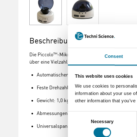
Beschreibung
Die Piccolo™-Mikrozentrifuge ist ideal für schnel
Consent
über eine Vielzahl von Extras.
Automatischer Start/Stopp
This website uses cookies
We use cookies to personalis
Feste Drehzahl ~7000 RPM
information about your use of
Gewicht: 1,0 kg
other information that you’ve
Abmessungen: 210 x 180 x 130 mm
Consent
Necessary
Selection
Universalspannung für den weltweiten Einsatz