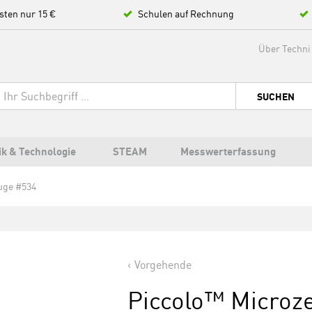
sten nur 15 €
Schulen auf Rechnung
Über Techni
SUCHEN
ik & Technologie
STEAM
Messwerterfassung
uge #534
Vorgehende
Piccolo™ Microz