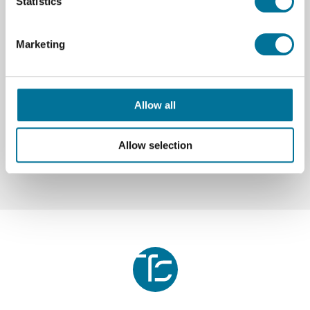
Statistics
Marke
Vernier
Marketing
Downloads
content organic chemistry with vernier.pdf
Allow all
sample_chem-o-01-
determining_melting_temperature.pdf
Allow selection