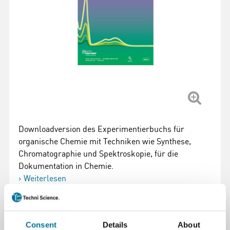
Downloadversion des Experimentierbuchs für
organische Chemie mit Techniken wie Synthese,
Chromatographie und Spektroskopie, für die
Dokumentation in Chemie.
Weiterlesen
Artikelnummer
: 100580
66,34 €
inkl. MwSt.
Consent
Details
About