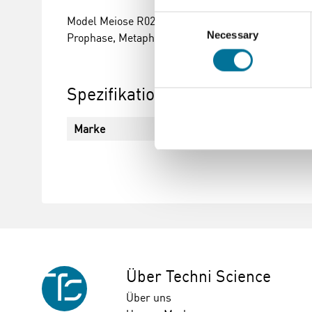
Consent
Model Meiose R02 visualisiert die Meiose- Prozess
Necessary
Selection
Prophase, Metaphase, Anaphase und Telophase mi
Spezifikationen
Marke
3B Scientific
Über Techni Science
Über uns