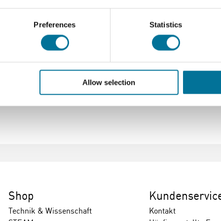
e, fördert das Verständnis von Zellteilung und Genetik. Das edu
Preferences
Statistics
t realistischen Details, um genetische Übertragung und Chrom
Allow selection
Shop
Kundenservic
Technik & Wissenschaft
Kontakt