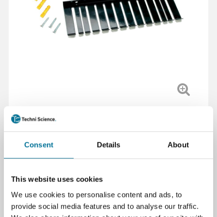
Einfaches Regal für fünfzig Kabel, übersichtliche
Aufbewahrungslösung für Kabelmanagement in
technischen Bereichen.
Consent
Details
About
Weiterlesen
This website uses cookies
Artikelnummer
: 104793
21,91 €
We use cookies to personalise content and ads, to
inkl. MwSt.
provide social media features and to analyse our traffic.