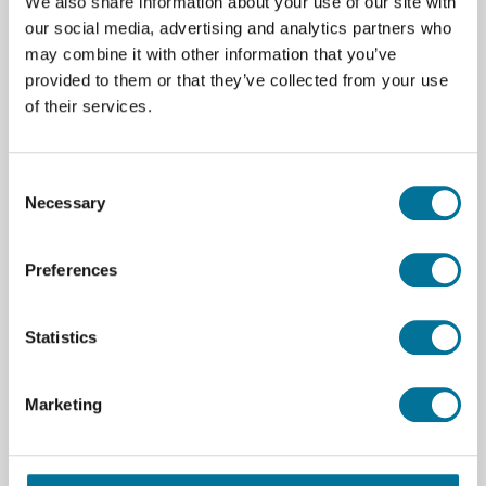
We also share information about your use of our site with
our social media, advertising and analytics partners who
may combine it with other information that you’ve
Zum Warenkorb hinzufügen
provided to them or that they’ve collected from your use
of their services.
Consent
Necessary
Selection
Seite drucken
Preferences
Beschreibung
Ein einfaches Gestell, um fünfzig Messkabel
Statistics
übersichtlich aufzuhängen.
Marketing