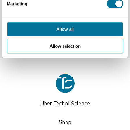
Marketing
Spezifikationen
Marke
Vernier
Allow all
Allow selection
Über Techni Science
Shop