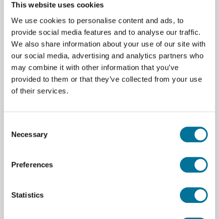
This website uses cookies
24,60 €
inkl. MwSt.
We use cookies to personalise content and ads, to
provide social media features and to analyse our traffic.
We also share information about your use of our site with
our social media, advertising and analytics partners who
may combine it with other information that you’ve
Zum Warenkorb hinzufügen
provided to them or that they’ve collected from your use
of their services.
Consent
Necessary
Selection
Seite drucken
Beschreibung
Preferences
Masse für Drehbewegungssensor RMV-BTD (RMV-
MASS)
Statistics