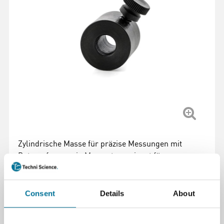
Zylindrische Masse für präzise Messungen mit
Datenerfassung in Messsets, geeignet für
Bewegungs- und Kraftexperimente. Robustes Design
für vielfältige Anwendungen.
Weiterlesen
Consent
Details
About
Artikelnummer
: 100209