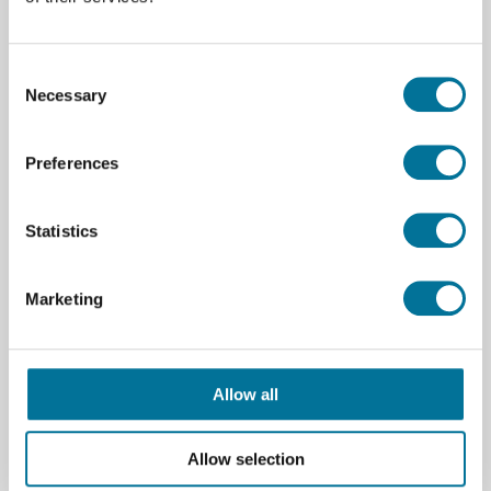
Reagenzglasgestell PP 40 Stellplätze Ø bis
20 mm, weiß
Consent
Necessary
Selection
12,90 €
inkl. MwSt.
Preferences
Weiterlesen
Bestellen
Statistics
103148
Marketing
Allow all
Allow selection