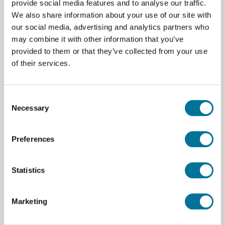
provide social media features and to analyse our traffic.
We also share information about your use of our site with
Zum Warenkorb hinzufügen
our social media, advertising and analytics partners who
may combine it with other information that you’ve
provided to them or that they’ve collected from your use
of their services.
Seite drucken
Consent
Necessary
Selection
Beschreibung
Konvexspiegel (CNM-OEK)
Preferences
Statistics
Spezifikationen
Marke
Vernier
Marketing