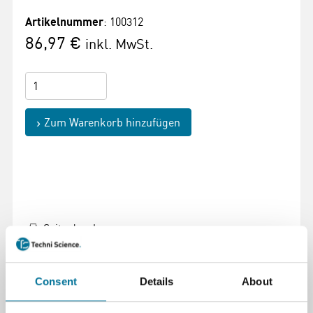
Artikelnummer
: 100312
86,97 €
inkl. MwSt.
Zum Warenkorb hinzufügen
Seite drucken
Beschreibung
Consent
Details
About
Dieses englischsprachige Buch "Investigating
Environmental Science through Inquiry" enthält 34