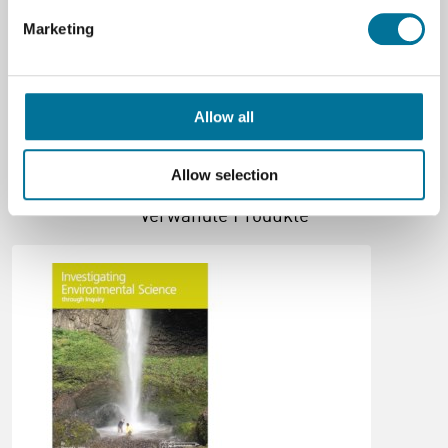
content investigating environmental science
Marketing
through inquiry.pdf
sample_esi-12-soil_and_acid_precipitation.pdf
Allow all
Allow selection
Verwandte Produkte