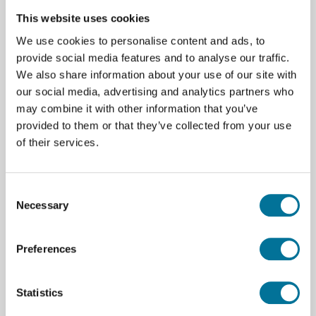
forschungsbezogene Experimente. Zu jedem
This website uses cookies
Experiment gehören Vorbereitung,
We use cookies to personalise content and ads, to
Lehrerinformationen, Forschungsfragen und
provide social media features and to analyse our traffic.
Beispieldaten für die Forschungsfragen.
We also share information about your use of our site with
Unter diesem
Link
finden Sie weitere Informationen
our social media, advertising and analytics partners who
zu den Experimenten und Materialien.
may combine it with other information that you’ve
provided to them or that they’ve collected from your use
Hinweis! Dieses Buch enthält nur Anleitungen für
of their services.
die Datenaufzeichnung mit Logger Pro® 3 und der
LabQuest® App.
Consent
Necessary
Selection
Spezifikationen
Preferences
Marke
Vernier
Statistics
Downloads