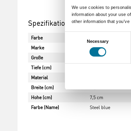
We use cookies to personalis
information about your use of
Spezifikationen
other information that you’ve
Consent
Farbe
Blau
Necessary
Selection
Marke
Gratnells
Große
F1 - B312 x T427 x
Tiefe (cm)
42,7 cm
Material
Plastik
Breite (cm)
31,2 cm
Hohe (cm)
7,5 cm
Farbe (Name)
Steel blue