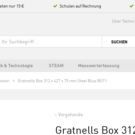
sten nur 15 €
Schulen auf Rechnung
Über Techni
SUCHEN
ik & Technologie
STEAM
Messwerterfassung
Boxen
Gratnells Box 312 x 427 x 75 mm Steel Blue (8) F1
Vorgehende
Gratnells Box 31