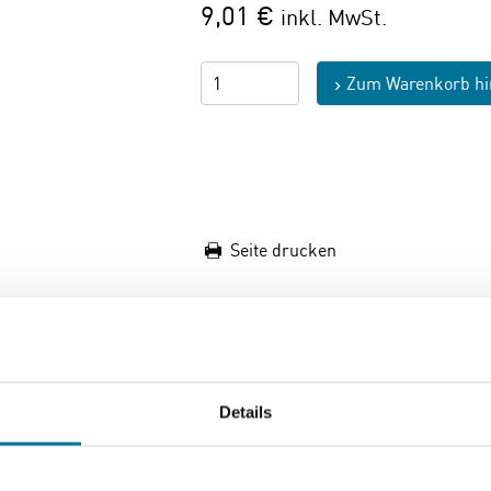
9,01 €
inkl. MwSt.
Zum Warenkorb hi
Seite drucken
ichkeiten
Details
hör können die Versandkosten abhängig von dem Bestellvolum