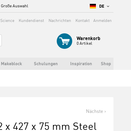
Große Auswahl
DE
 Science
Kundendienst
Nachrichten
Kontakt
Anmelden
Warenkorb
0
Artikel
Makeblock
Schulungen
Inspiration
Shop
Nächste
2 x 427 x 75 mm Steel