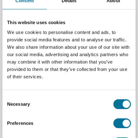
Consent
Details
About
Seite drucken
Beschreibung
This website uses cookies
Die praktische Gratnells Box bietet Sie viele
We use cookies to personalise content and ads, to
Möglichkeiten
provide social media features and to analyse our traffic.
We also share information about your use of our site with
our social media, advertising and analytics partners who
Bei Bestellungen von Gratnells Boxen und Zubehör
may combine it with other information that you’ve
können die Versandkosten abhängig von dem
provided to them or that they’ve collected from your use
Bestellvolumen abweichen. Bitte fragen Sie uns!
of their services.
Consent
Spezifikationen
Necessary
Selection
Farbe
Gelb
Marke
Gratnells
Preferences
Große
F1 - B312 x T427 x H75 mm