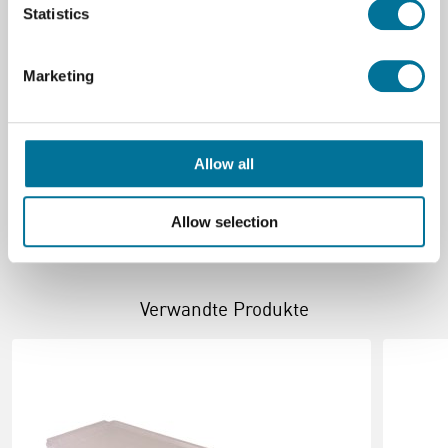
Statistics
Tiefe (cm)
42,7 cm
Material
Plastik
Marketing
Breite (cm)
31,2 cm
Hohe (cm)
7,5 cm
Farbe (Name)
Pastel yellow
Allow all
Allow selection
Verwandte Produkte