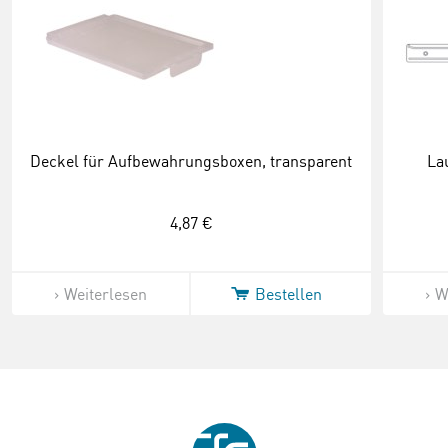
Deckel für Aufbewahrungsboxen, transparent
La
4,87 €
Weiterlesen
Bestellen
W