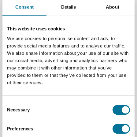
Consent
Details
About
Seite drucken
Beschreibung
This website uses cookies
Aufbewahrungsbox in kastanienbraun
We use cookies to personalise content and ads, to
provide social media features and to analyse our traffic.
312 x 427 x 75 mm
We also share information about your use of our site with
our social media, advertising and analytics partners who
may combine it with other information that you’ve
Bei Bestellungen von Gratnells Boxen und Zubehör
provided to them or that they’ve collected from your use
können die Versandkosten abhängig von dem
of their services.
Bestellvolumen abweichen. Bitte fragen Sie uns!
Consent
Necessary
Selection
Spezifikationen
Farbe
Preferences
Marke
Gratnells