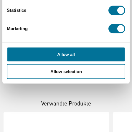
Große
F1 - B312 x T427 x H75 mm
Statistics
Tiefe (cm)
42,7 cm
Material
Plastik
Marketing
Breite (cm)
31,2 cm
Hohe (cm)
7,5 cm
Allow all
Farbe (Name)
Maroon
Allow selection
Verwandte Produkte