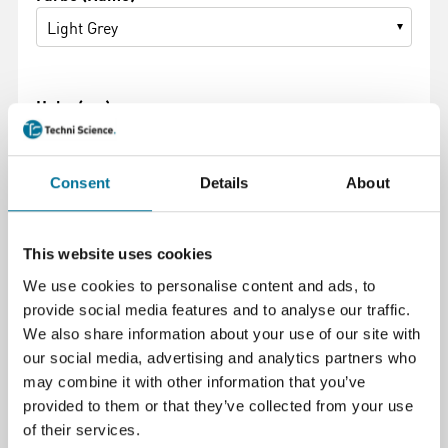
Light Grey
Hohe (cm)
30 cm
Consent
Details
About
20,71 €
inkl. MwSt.
This website uses cookies
We use cookies to personalise content and ads, to
provide social media features and to analyse our traffic.
We also share information about your use of our site with
Zum Warenkorb hinzufügen
our social media, advertising and analytics partners who
may combine it with other information that you’ve
provided to them or that they’ve collected from your use
of their services.