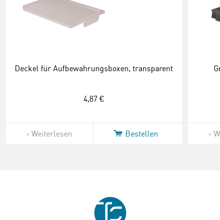
Deckel für Aufbewahrungsboxen, transparent
G
4,87 €
Weiterlesen
Bestellen
W