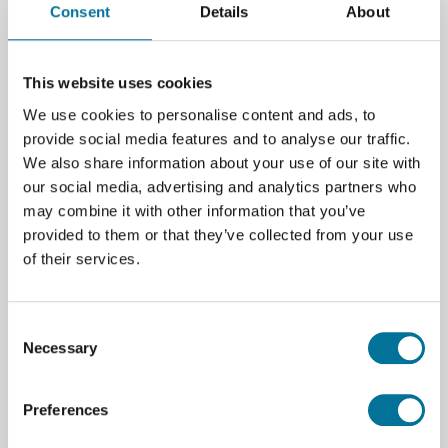
Consent
Details
About
Seite drucken
Beschreibung
This website uses cookies
We use cookies to personalise content and ads, to
Aufbewahrungsbox in hellgrau
provide social media features and to analyse our traffic.
We also share information about your use of our site with
312 x 427 x 225 mm
our social media, advertising and analytics partners who
may combine it with other information that you’ve
provided to them or that they’ve collected from your use
Bei Bestellungen von Gratnells Boxen und Zubehör
of their services.
können die Versandkosten abhängig von dem
Bestellvolumen abweichen. Bitte fragen Sie uns!
Consent
Necessary
Selection
Spezifikationen
Preferences
Marke
Gratnells