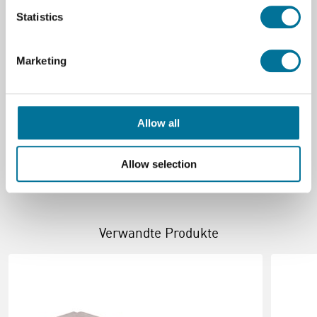
Große
F25 - B312 x T430 x H225 mm
Statistics
Tiefe (cm)
42,7 cm
Material
Plastik
Marketing
Breite (cm)
31,2 cm
Hohe (cm)
22,5 cm
Farbe (Name)
Transparant
Allow all
Allow selection
Verwandte Produkte