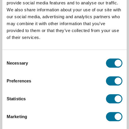
halten.
provide social media features and to analyse our traffic.
We also share information about your use of our site with
Untersuchung des zweiten Newtonschen
our social media, advertising and analytics partners who
Gesetzes, der Winkelbeschleunigung und des
may combine it with other information that you’ve
Trägheitsmoments in Bezug auf die
provided to them or that they’ve collected from your use
Kreisbewegung.
of their services.
Im Lieferumfang enthalten:
Consent
Go Direct Zentripetalkraftgerät
(ohne
Necessary
Selection
Kraftsensor)
Fuß mit verstellbaren Beinen
Preferences
Lager und Spindel
Statistics
Rotierender Balken
Sensorhalterung
Marketing
Masseschlitten mit Rändelschrauben