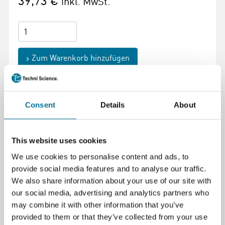
39,73 €
inkl. MwSt.
Zum Warenkorb hinzufügen
Consent
Details
About
Seite drucken
This website uses cookies
Beschreibung
We use cookies to personalise content and ads, to
provide social media features and to analyse our traffic.
Dies ist ein Ersatznetzteil für die Go Direct®-
We also share information about your use of our site with
Ladestation und die LabQuest 2-Ladestation.
our social media, advertising and analytics partners who
may combine it with other information that you’ve
Wird mit einem Euro-Stekker geliefert
provided to them or that they’ve collected from your use