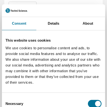
Zum Warenkorb hinzufügen
Consent
Details
About
This website uses cookies
We use cookies to personalise content and ads, to
provide social media features and to analyse our traffic.
Seite drucken
We also share information about your use of our site with
Spezifikationen
our social media, advertising and analytics partners who
may combine it with other information that you’ve
Farbe
Schwarz
provided to them or that they’ve collected from your use
of their services.
Marke
Electro PJP
Consent
Necessary
Selection