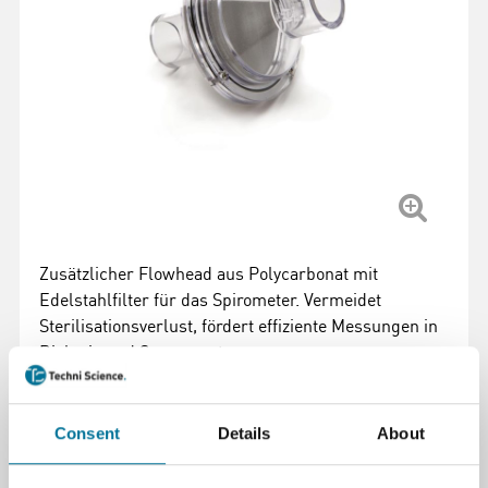
Zusätzlicher Flowhead aus Polycarbonat mit
Edelstahlfilter für das Spirometer. Vermeidet
Sterilisationsverlust, fördert effiziente Messungen in
Biologie und Sensorsystemen.
Weiterlesen
Consent
Details
About
Artikelnummer
: 100223
113,12 €
inkl. MwSt.