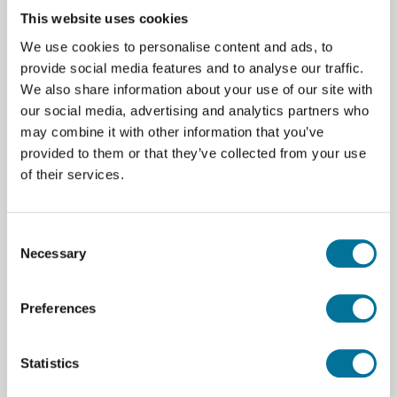
This website uses cookies
We use cookies to personalise content and ads, to
provide social media features and to analyse our traffic.
We also share information about your use of our site with
Zum Warenkorb hinzufügen
our social media, advertising and analytics partners who
may combine it with other information that you’ve
provided to them or that they’ve collected from your use
of their services.
Seite drucken
Consent
Necessary
Selection
Beschreibung
Ein Ersatzkopf verhindert den Ausfall der
Preferences
Ausrüstung während der Sterilisation des
Originalkopfes. Der Kopf besteht aus Polykarbonat
Statistics
mit einem Gewebe aus rostfreiem Stahl.