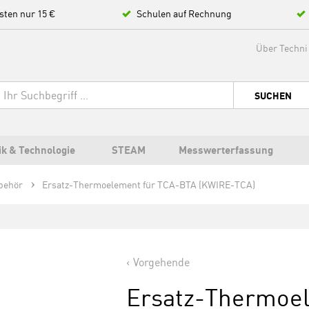
sten nur 15 €
Schulen auf Rechnung
Über Techni
SUCHEN
ik & Technologie
STEAM
Messwerterfassung
behör
Ersatz-Thermoelement für TCA-BTA (KWIRE-TCA)
Vorgehende
Ersatz-Thermoe