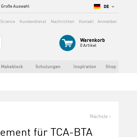
Große Auswahl
DE
 Science
Kundendienst
Nachrichten
Kontakt
Anmelden
Warenkorb
0
Artikel
Makeblock
Schulungen
Inspiration
Shop
Nächste
lement für TCA-BTA