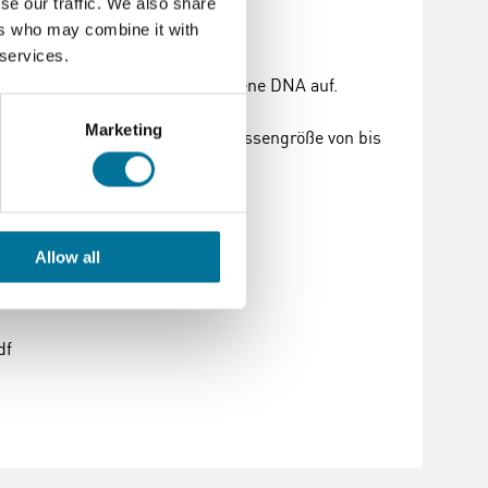
se our traffic. We also share
ers who may combine it with
 services.
otiden durch und bauen ihre eigene DNA auf.
Marketing
lans. Das Set kann für eine Klassengröße von bis
Allow all
s
df