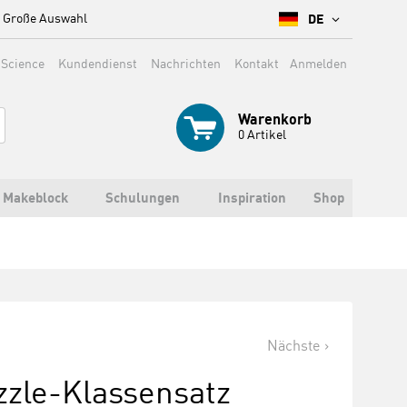
Große Auswahl
DE
 Science
Kundendienst
Nachrichten
Kontakt
Anmelden
Warenkorb
0
Artikel
Makeblock
Schulungen
Inspiration
Shop
Nächste
zle-Klassensatz