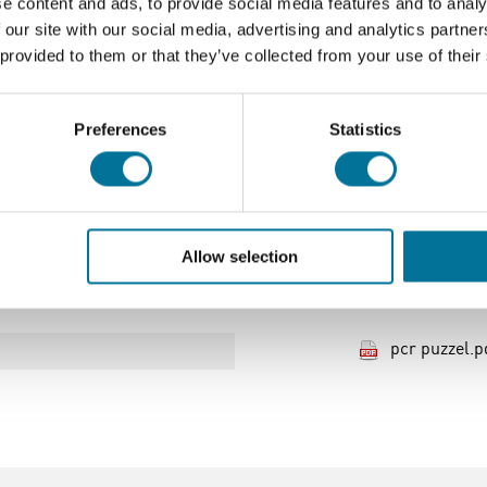
e content and ads, to provide social media features and to analy
 our site with our social media, advertising and analytics partn
 provided to them or that they’ve collected from your use of their
hülerinnen und Schüler eine PCR-Simulation mit farbigen Nukle
Preferences
Statistics
Einschließlich vollständiger Anweisungen und eines Lektionsp
n dauert etwa 30 Minuten.
Allow selection
Download
pcr puzzel.p