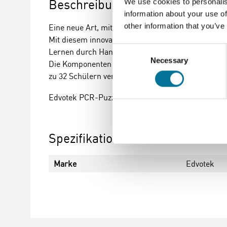
Beschreibung
We use cookies to personalis
information about your use of
other information that you’ve
Eine neue Art, mit dem Thema PCR umzugehen!
Mit diesem innovativen Klassensatz führen die Sc
Consent
Lernen durch Handeln!
Necessary
Selection
Die Komponenten können wiederverwendet werden. 
zu 32 Schülern verwendet werden. Diese Simulatio
Edvotek PCR-Puzzle-Klassensatz Nr. 366
Spezifikationen
Marke
Edvotek