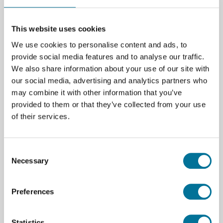
51,43 €
inkl. MwSt.
This website uses cookies
We use cookies to personalise content and ads, to
provide social media features and to analyse our traffic.
Zum Warenkorb hinzufügen
We also share information about your use of our site with
our social media, advertising and analytics partners who
may combine it with other information that you’ve
provided to them or that they’ve collected from your use
of their services.
Seite drucken
Consent
Beschreibung
Necessary
Selection
Satz mit 500 1,5 ml Mikroröhrchen für Lagerung und
Experimente in Biologie und Genetik. Verpackt in
Preferences
einer soliden Verpackung, geeignet für
Feldforschung und Überwachung. Robuste
Kunststoffkonstruktion mit transparentem Design für
Statistics