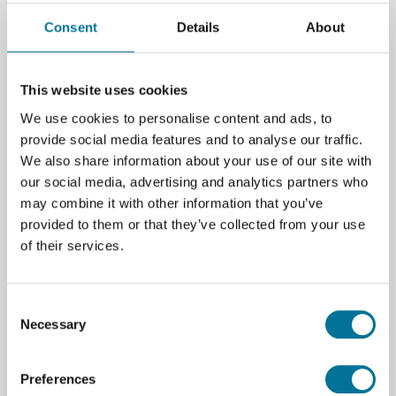
Consent
Details
About
Zum Warenkorb hinzufügen
This website uses cookies
We use cookies to personalise content and ads, to
provide social media features and to analyse our traffic.
We also share information about your use of our site with
our social media, advertising and analytics partners who
may combine it with other information that you’ve
provided to them or that they’ve collected from your use
Seite drucken
of their services.
Beschreibung
Die Durchlichteinheit Blau verwendet extrem helle,
Consent
blaue LEDs zur Beleuchtung von Elektrophorese-
Necessary
Selection
Gelen, die mit SYBR Safe eingefärbt wurden. Diese
Kombination ist eine sicherere Alternative zu
Preferences
Ethidiumbromid und einer UV-Durchlichteinheit.