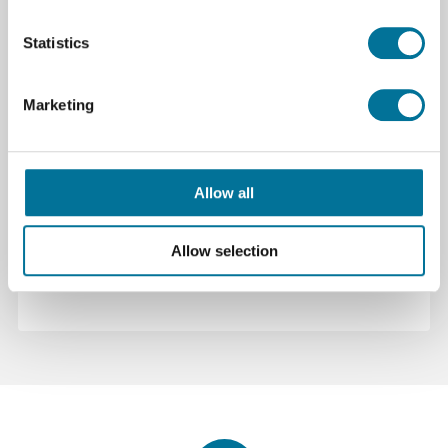
Beinhaltet nur die Durchlichteinheit Blau.
Statistics
Unterstützt Gele von bis zu 15 x 12 cm mit einem
Sichtbereich von 11 x 11 cm.
Kann mit einer Vielzahl von fluoreszierenden
Marketing
Farben verwendet werden.
Allow all
Spezifikationen
Marke
Vernier
Allow selection