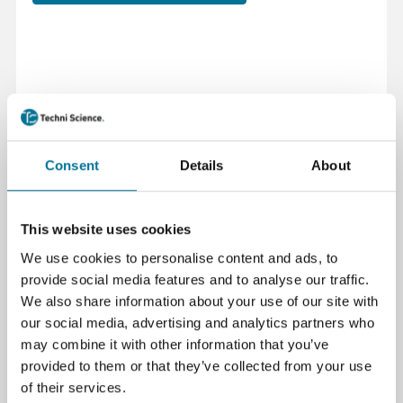
Seite drucken
Beschreibung
Consent
Details
About
Ein Dreieck ist ein nützliches Hilfsmittel im
Unterricht für Physik- und Chemieexperimente. Es
This website uses cookies
wird verwendet, um Glaswaren wie Bechergläser und
We use cookies to personalise content and ads, to
Porzellanschalen sicher über einem Brenner zu
provide social media features and to analyse our traffic.
platzieren. Das Dreieck aus hitzebeständigem
We also share information about your use of our site with
Material sorgt dafür, dass die Gläser stabil bleiben
our social media, advertising and analytics partners who
und nicht direkt mit der Flamme in Berührung
may combine it with other information that you’ve
kommen. Dadurch wird ein Zerspringen des Glases
provided to them or that they’ve collected from your use
verhindert und eine gleichmäßige Erwärmung
of their services.
ermöglicht.