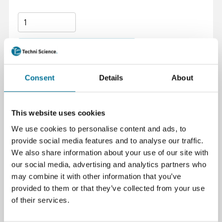
Zum Warenkorb hinzufügen
Consent
Details
About
This website uses cookies
Seite drucken
We use cookies to personalise content and ads, to
provide social media features and to analyse our traffic.
Beschreibung
We also share information about your use of our site with
Datalogger und Sensorsystem für präzise Messdaten,
our social media, advertising and analytics partners who
robuste Bauweise und einfache Integration in
may combine it with other information that you’ve
technische Projekte. Unterstützt Datenanalyse und
provided to them or that they’ve collected from your use
Echtzeitüberwachung, geeignet für Anwendungen in
of their services.
Experimenten und technischen Abläufen. Ermöglicht
die Sammlung und Verarbeitung von Messdaten ohne