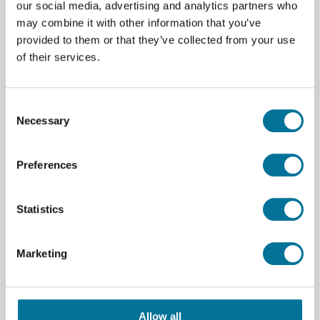
35 Experimente für Graphical Analysis 4, Logger Pro
our social media, advertising and analytics partners who
3, LabQuest App en EasyData in gedruckter Form.
may combine it with other information that you’ve
provided to them or that they’ve collected from your use
of their services.
Spezifikationen
Marke
Vernier
Consent
Necessary
Selection
Downloads
Preferences
content advanced chemistry with vernier.pdf
sample_chem-a-07-acid_base_titration.pdf
Statistics
Marketing
Verwandte Produkte
Allow all