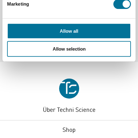
Marketing
Spezifikationen
Marke
Vernier
Allow all
Allow selection
Über Techni Science
Shop