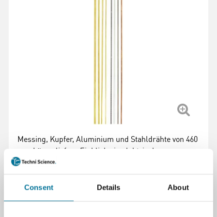
Messing, Kupfer, Aluminium und Stahldrähte von 460
mm Länge liefern Einblicke in elektrische
Leitfähigkeit und Widerstand. Anwendungen für
Kraftmessungen und Stromleitung.
Weiterlesen
Consent
Details
About
Artikelnummer
: 100428