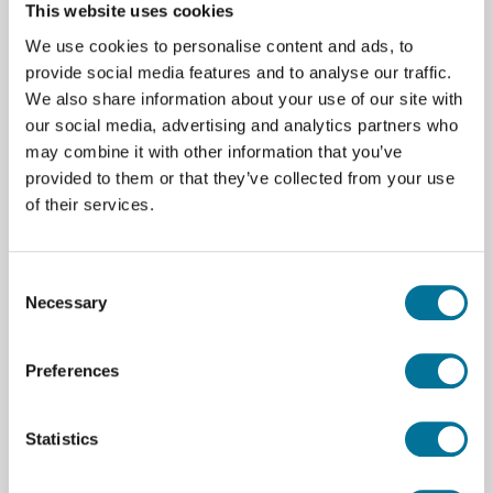
This website uses cookies
162,30 €
inkl. MwSt.
We use cookies to personalise content and ads, to
provide social media features and to analyse our traffic.
We also share information about your use of our site with
our social media, advertising and analytics partners who
may combine it with other information that you’ve
Zum Warenkorb hinzufügen
provided to them or that they’ve collected from your use
of their services.
Consent
Necessary
Selection
Seite drucken
Beschreibung
Preferences
8 Leitfähigkeitsstäbe – 4x Messing, 4x andere
Materialien (RRS)
Statistics